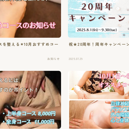
ホットストーンスクール
単発講座
ご予約・お問い合わせ
を整える✴︎10月おすすめコー
祝★20周年！周年キャンペー
お知らせ
お知らせ
2025.07.29
スクール情報
イベント情報
セラピストコラム
心と身体と精神の豆知識