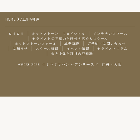
ご予約・お問い合わせ
HOME
ALOHA神戸
お知らせ
ロミロミ
ホットストーン、フェイシャル
メンテナンスコース
セラピストの手癒力と感性を高めるスクール
スクール情報
ホットストーンスクール
単発講座
ご予約・お問い合わせ
お知らせ
スクール情報
イベント情報
セラピストコラム
心と身体と精神の豆知識
イベント情報
2023–2026 ロミロミサロン ヘブンリースパ 伊丹・大阪
セラピストコラム
Follow Me
心と身体と精神の豆知識
ご予約・お問い合わせ