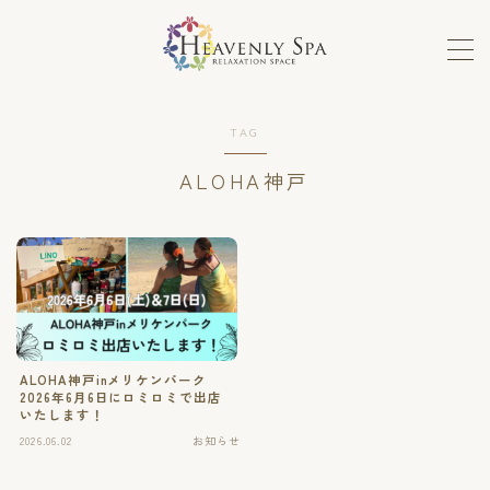
MENU
TAG
ロミロミ
ALOHA神戸
ホットストーン、フェイシャル
メンテナンスコース
セラピストの手癒力と感性を高めるスクール
ALOHA神戸inメリケンパーク
ホットストーンスクール
2026年6月6日にロミロミで出店
いたします！
2026.06.02
お知らせ
単発講座