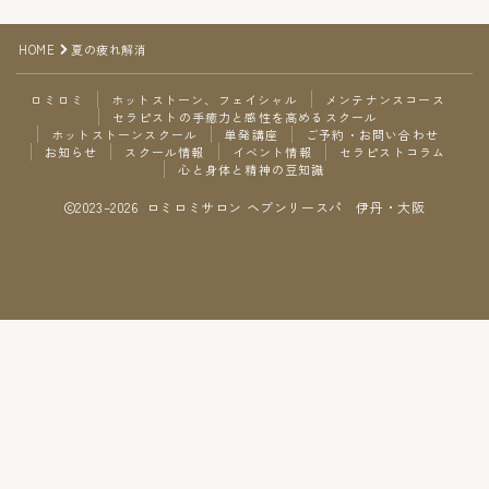
ご予約・お問い合わせ
HOME
夏の疲れ解消
お知らせ
ロミロミ
ホットストーン、フェイシャル
メンテナンスコース
セラピストの手癒力と感性を高めるスクール
ホットストーンスクール
単発講座
ご予約・お問い合わせ
スクール情報
お知らせ
スクール情報
イベント情報
セラピストコラム
心と身体と精神の豆知識
2023–2026 ロミロミサロン ヘブンリースパ 伊丹・大阪
イベント情報
セラピストコラム
Follow Me
心と身体と精神の豆知識
ご予約・お問い合わせ