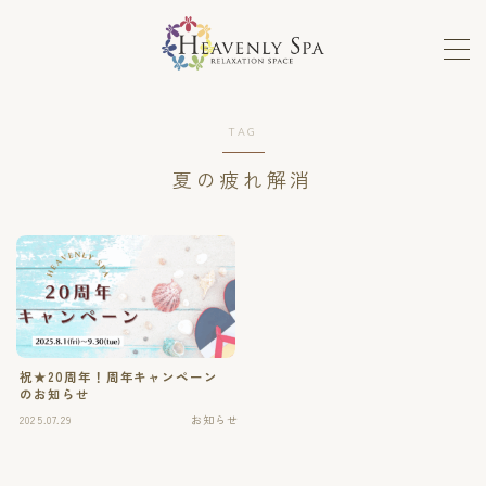
MENU
TAG
ロミロミ
夏の疲れ解消
ホットストーン、フェイシャル
メンテナンスコース
セラピストの手癒力と感性を高めるスクール
祝★20周年！周年キャンペーン
ホットストーンスクール
のお知らせ
2025.07.29
お知らせ
単発講座