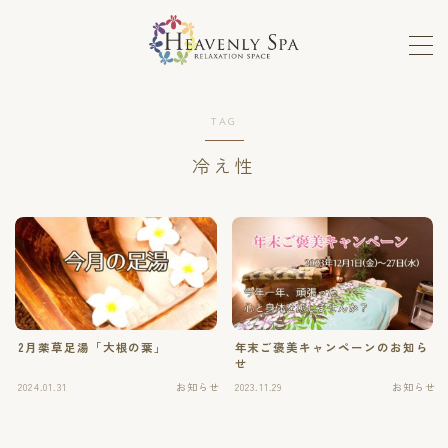
MENU
TAG
ロミロミ
冷え性
ホットストーン、フェイシャル
メンテナンスコース
セラピストの手癒力と感性を高めるスクール
2月薬草足湯「大根の葉」
年末ご褒美キャンペーンのお知ら
ホットストーンスクール
せ
2024.01.31
お知らせ
2023.11.29
お知らせ
単発講座