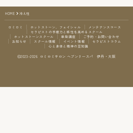
ご予約・お問い合わせ
HOME
冷え性
お知らせ
ロミロミ
ホットストーン、フェイシャル
メンテナンスコース
セラピストの手癒力と感性を高めるスクール
ホットストーンスクール
単発講座
ご予約・お問い合わせ
スクール情報
お知らせ
スクール情報
イベント情報
セラピストコラム
心と身体と精神の豆知識
2023–2026 ロミロミサロン ヘブンリースパ 伊丹・大阪
イベント情報
セラピストコラム
Follow Me
心と身体と精神の豆知識
ご予約・お問い合わせ