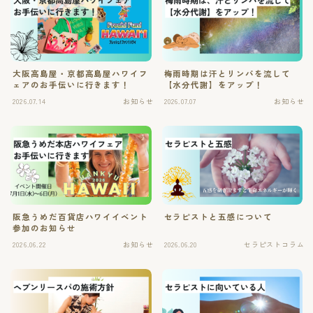
ご予約・お問い合わせ
お知らせ
大阪高島屋・京都高島屋ハワイフ
梅雨時期は汗とリンパを流して
ェアのお手伝いに行きます！
【水分代謝】をアップ！
スクール情報
2026.07.14
お知らせ
2026.07.07
お知らせ
イベント情報
セラピストコラム
心と身体と精神の豆知識
阪急うめだ百貨店ハワイイベント
セラピストと五感について
参加のお知らせ
2026.06.22
お知らせ
2026.06.20
セラピストコラム