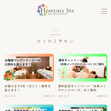
MENU
TAG
ロミロミ
ロミロミサロン
ホットストーン、フェイシャル
メンテナンスコース
セラピストの手癒力と感性を高めるスクール
お陰さまで8月１日に２１周年を
周年記念キャンペーン「未来メン
ホットストーンスクール
迎えます！
テナンスコース」のご案内
2026.08.01
お知らせ
2026.07.31
お知らせ
単発講座