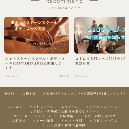
Recommend
こちらの記事もどうぞ
ホットストーンスクール・ボディコ
ロミロミ入門コース2025年4月
ース2025年1月13日&26日開催しま
お知らせ
す！
2025.01.10
お知らせ
2025.04.01
HOME
お知らせ
ALOHA神戸inメリケンパーク2026年6月6日にロミロミ
＞
＞
ロミロミ
ホットストーン、フェイシャル
メンテナンスコース
セラピストの手癒力と感性を高めるスクール
ホットストーンスクール
単発講座
ご予約・お問い合わせ
Follow Me
お知らせ
スクール情報
イベント情報
セラピストコラム
心と身体と精神の豆知識