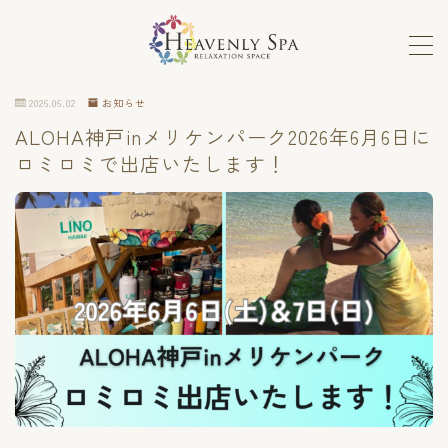
MENU
2026.06.02
お知らせ
ALOHA神戸inメリケンパーク2026年6月6日に
ロミロミ
ロミロミで出店いたします！
ホットストーン、フェイシャル
メンテナンスコース
セラピストの手癒力と感性を高めるスクール
ホットストーンスクール
単発講座