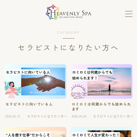
MENU
CATEGORY
ロミロミ
セラピストになりたい方へ
ホットストーン、フェイシャル
メンテナンスコース
セラピストの手癒力と感性を高めるスクール
セラピストに向いている人
ロミロミは何歳からでも始められ
ます
ホットストーンスクール
2026.06.12
セラピストになりたい方へ
2026.05.29
セラピストになりたい方へ
単発講座