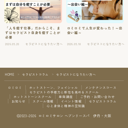
ご予約・お問い合わせ
お知らせ
「人を癒す仕事」だからこそ、ま
ロミロミで人生が変わった！～出
ずはセラピスト自身を癒すことが
会い編～
必要
スクール情報
2026.05.20
セラピストになりたい方へ
2026.05.18
セラピストになりたい方へ
イベント情報
セラピストコラム
HOME
セラピストコラム
セラピストになりたい方へ
＞
＞
ロミロミ
ホットストーン、フェイシャル
メンテナンスコース
心と身体と精神の豆知識
セラピストの手癒力と感性を高めるスクール
ホットストーンスクール
単発講座
ご予約・お問い合わせ
Follow Me
お知らせ
スクール情報
イベント情報
セラピストコラム
心と身体と精神の豆知識
2023–2026 ロミロミサロン ヘブンリースパ 伊丹・大阪